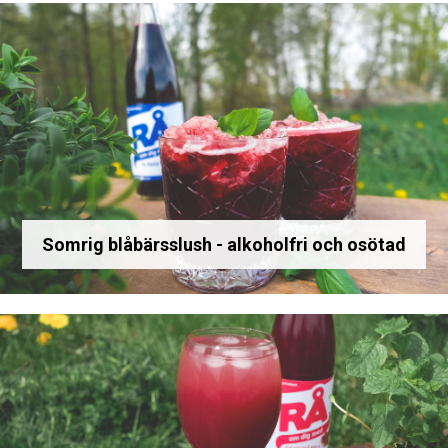
Somrig blåbärsslush - alkoholfri och osötad