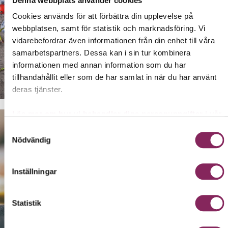
Denna webbplats använder cookies
Cookies används för att förbättra din upplevelse på
webbplatsen, samt för statistik och marknadsföring. Vi
vidarebefordrar även informationen från din enhet till våra
samarbetspartners. Dessa kan i sin tur kombinera
informationen med annan information som du har
Antioxidanter – kroppens superhjältar!
tillhandahållit eller som de har samlat in när du har använt
deras tjänster.
Läs mer om hur vi behandlar dina personuppgifter i vår
Integritetspolicy →
Samtyckesval
Nödvändig
Inställningar
Statistik