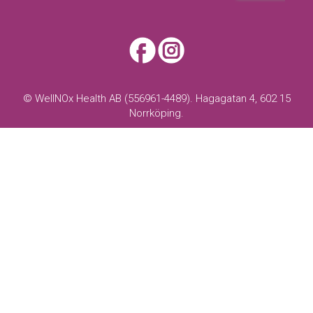
© WellNOx Health AB (556961-4489). Hagagatan 4, 602 15
Norrköping.