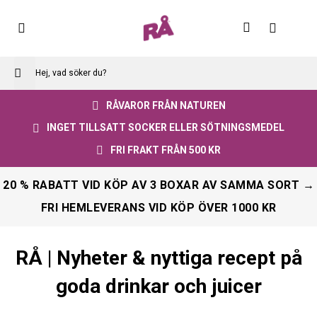
Skip
to
Varuko
Content
RÅVAROR FRÅN NATUREN
INGET TILLSATT SOCKER ELLER SÖTNINGSMEDEL
FRI FRAKT FRÅN 500 KR
20 % RABATT VID KÖP AV 3 BOXAR AV SAMMA SORT →
FRI HEMLEVERANS VID KÖP ÖVER 1000 KR
RÅ | Nyheter & nyttiga recept på
goda drinkar och juicer