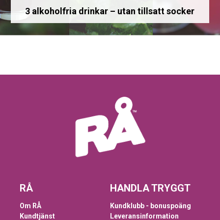
3 alkoholfria drinkar – utan tillsatt socker
RÅ
HANDLA TRYGGT
Om RÅ
Kundklubb - bonuspoäng
Kundtjänst
Leveransinformation