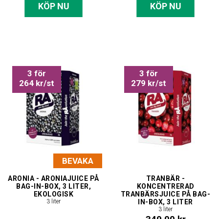
KÖP NU
KÖP NU
3 för
3 för
264 kr/st
279 kr/st
BEVAKA
ARONIA - ARONIAJUICE PÅ
TRANBÄR -
BAG-IN-BOX, 3 LITER,
KONCENTRERAD
EKOLOGISK
TRANBÄRSJUICE PÅ BAG-
3 liter
IN-BOX, 3 LITER
3 liter