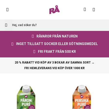
Skip
to
Varuko
Content
RÅVAROR FRÅN NATUREN
INGET TILLSATT SOCKER ELLER SÖTNINGSMEDEL
FRI FRAKT FRÅN 500 KR
20 % RABATT VID KÖP AV 3 BOXAR AV SAMMA SORT →
FRI HEMLEVERANS VID KÖP ÖVER 1000 KR