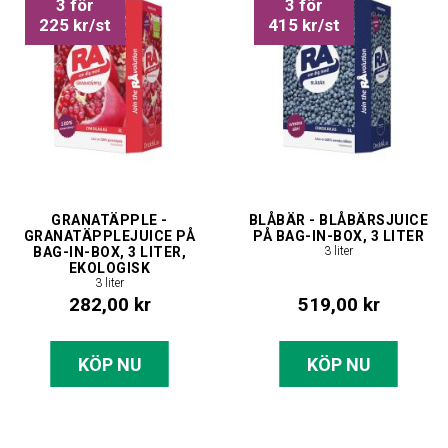
3 för
3 för
225 kr/st
415 kr/st
GRANATÄPPLE -
BLÅBÄR - BLÅBÄRSJUICE
GRANATÄPPLEJUICE PÅ
PÅ BAG-IN-BOX, 3 LITER
BAG-IN-BOX, 3 LITER,
3 liter
EKOLOGISK
3 liter
282,00 kr
519,00 kr
KÖP NU
KÖP NU