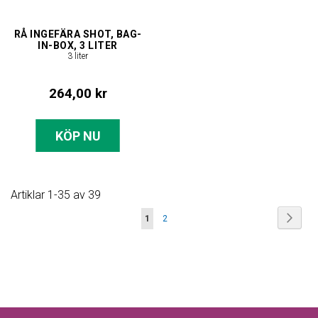
RÅ INGEFÄRA SHOT, BAG-
IN-BOX, 3 LITER
3 liter
264,00 kr
KÖP NU
Artiklar
1
-
35
av
39
Sida
Sida
Nästa
You're
Sida
1
2
currently
reading
page