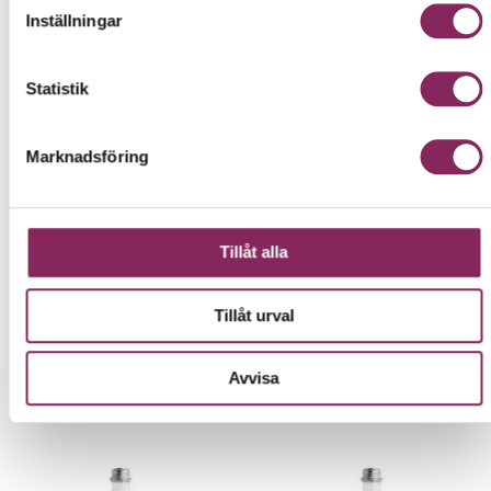
Inställningar
Statistik
Marknadsföring
CITRON SHOT MED
RÖDBETA - RÖDBETSJUICE
INGEFÄRA EKO, 50CL
PÅ FLASKA, 50 CL,
50 cl
EKOLOGISK
50 cl
Tillåt alla
42,00 kr
36,00 kr
Tillåt urval
KÖP NU
KÖP NU
Avvisa