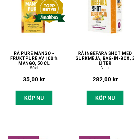
RÅ PURÉ MANGO -
RÅ INGEFÄRA SHOT MED
FRUKTPURÉ AV 100 %
GURKMEJA, BAG-IN-BOX, 3
MANGO, 50 CL
LITER
50 cl
3 liter
35,00 kr
282,00 kr
KÖP NU
KÖP NU