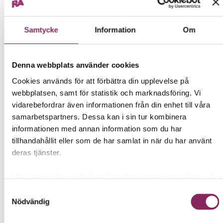
Samtycke
Information
Om
INGEFÄRASHOT MED SMAK
INGEFÄRASHOT MED SMAK
AV FLÄDER, 65 ML, 24-PACK
AV FLÄDER, 65 ML
Denna webbplats använder cookies
65 ml
65 ml
Cookies används för att förbättra din upplevelse på
webbplatsen, samt för statistik och marknadsföring. Vi
339,00 kr
18,00 kr
vidarebefordrar även informationen från din enhet till våra
samarbetspartners. Dessa kan i sin tur kombinera
KÖP NU
KÖP NU
informationen med annan information som du har
tillhandahållit eller som de har samlat in när du har använt
deras tjänster.
Läs mer om hur vi behandlar dina personuppgifter i vår
Integritetspolicy →
Samtyckesval
Nödvändig