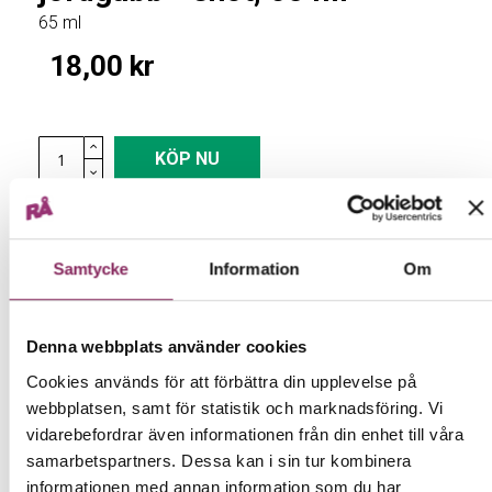
the
65 ml
images
18,00 kr
gallery
KÖP NU
Samtycke
Information
Om
DETALJER
Denna webbplats använder cookies
Cookies används för att förbättra din upplevelse på
Ingefärsshot med smak av
webbplatsen, samt för statistik och marknadsföring. Vi
vidarebefordrar även informationen från din enhet till våra
jordgubb!
samarbetspartners. Dessa kan i sin tur kombinera
informationen med annan information som du har
25 % ingefära