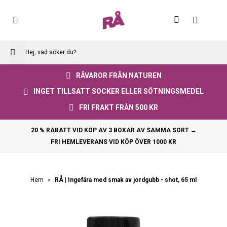
Skip
to
Varuko
Content
RÅVAROR FRÅN NATUREN
INGET TILLSATT SOCKER ELLER SÖTNINGSMEDEL
FRI FRAKT FRÅN 500 KR
20 % RABATT VID KÖP AV 3 BOXAR AV SAMMA SORT →
FRI HEMLEVERANS VID KÖP ÖVER 1000 KR
RÅ | Ingefära med smak av jordgubb - shot, 65 ml
Hem
Skip
to
the