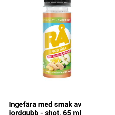
end
of
the
images
gallery
Skip
to
the
Ingefära med smak av
beginning
jordgubb - shot, 65 ml
of