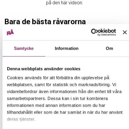
på den här videon.
Bara de bästa råvarorna
Det absolut viktigaste när man gör goda och näringsrika
juicer är förstås bra råvaror. I stället för att köpa in de
billigaste råvarorna och sedan tillsätta smakämnen för att
Samtycke
Information
Om
få dem att smaka gott, ser vi alltid till att använda råvaror
av högsta möjliga kvalitet. Sedan experimenterar vi gärna
med olika smakblandningar! Vår blåbärsjuice, till exempel,
Denna webbplats använder cookies
visade sig smaka bäst precis som den är med 100 %
pressade blåbär, medan rödbetsjuicen blev som godast
Cookies används för att förbättra din upplevelse på
med lite hjälp från äppelcidervinäger eller blandad med
webbplatsen, samt för statistik och marknadsföring. Vi
lingon eller granatäpple.
vidarebefordrar även informationen från din enhet till våra
samarbetspartners. Dessa kan i sin tur kombinera
Utan socker och sötningsmedel
informationen med annan information som du har
I stället för att tillsätta socker eller andra sötningsmedel
tillhandahållit eller som de har samlat in när du har använt
använder vi oss av den naturliga sötman som finns i många
deras tjänster.
råvaror. I RÅ Gurkmeja har vi till exempel använt oss av