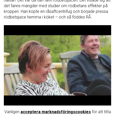
hälsan. Det var då han fann rödbetsjuicen. Det visade sig att
det fanns mängder med studier om rödbetans effekter på
kroppen. Han köpte en råsaftcentrifug och började pressa
rödbetsjuice hemma i köket – och så föddes RÅ.
Vänligen
acceptera marknadsföringscookies
för att titta