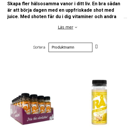
Skapa fler hälsosamma vanor i ditt liv. En bra sådan
är att börja dagen med en uppfriskade shot med
juice. Med shoten får du i dig vitaminer och andra
nyttiga ämnen som kroppen gillar och behöver.
Läs mer
Goda hälsoshots att starta dagen
med
Fallande
Sortera
ordning
Det finns många fördelar med att inleda din morgon med
en riktig vitaminbomb till frukost. Med nyttiga
vitaminshots, fulla av näringsämnen, antioxidanter och
polyfenoler, hjälper du kroppen att må bra och du gör
aktiva val för en hälsosam livsstil.
Våra shots är även lätta att ha med sig för dig som är på
språng, som en energikick eller ett tillskott till
mellanmålet. Med innehåll som ingefära och citron får du
en rejäl hälsoshot i den lilla flaskan. Du kan antingen
köpa flaskor styckvis eller i storpack med 25 flaskor per
flak.