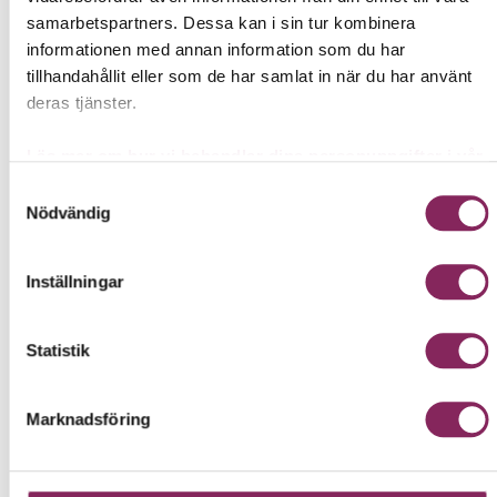
samarbetspartners. Dessa kan i sin tur kombinera
informationen med annan information som du har
tillhandahållit eller som de har samlat in när du har använt
deras tjänster.
Läs mer om hur vi behandlar dina personuppgifter i vår
Integritetspolicy →
Samtyckesval
INGEFÄRA MED SMAK AV
INGEFÄRA MED SMAK AV
Nödvändig
JORDGUBB - SHOT, 65 ML
JORDGUBB - SHOT, 65 ML,
65 ml
LÅDA 24-PACK
65 ml
Inställningar
18,00 kr
339,00 kr
Statistik
KÖP NU
KÖP NU
Marknadsföring