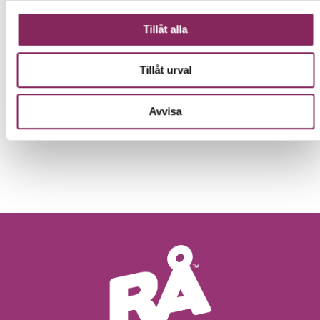
I våra shots tillsätter vi konserveringsmedel för att öka
hållbarheten ytterligare. RÅ Ingefära på flaska och bag-in-
Tillåt alla
box är däremot helt utan konserveringsmedel eller andra
tillsatser.
Tillåt urval
NÄRINGSINNEHÅLL
Avvisa