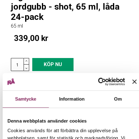
beginning
jordgubb - shot, 65 ml, låda
of
the
24-pack
images
65 ml
gallery
339,00 kr
KÖP NU
Samtycke
Information
Om
DETALJER
Denna webbplats använder cookies
Cookies används för att förbättra din upplevelse på
Bäst före: 15-04-2026.
webbplatsen, samt för statistik och marknadsföring. Vi