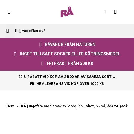
Skip
to
Varuko
Content
RÅVAROR FRÅN NATUREN
INGET TILLSATT SOCKER ELLER SÖTNINGSMEDEL
FRI FRAKT FRÅN 500 KR
20 % RABATT VID KÖP AV 3 BOXAR AV SAMMA SORT →
FRI HEMLEVERANS VID KÖP ÖVER 1000 KR
RÅ | Ingefära med smak av jordgubb - shot, 65 ml, låda 24-pack
Hem
Skip
to
the