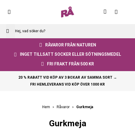
Skip
to
Varuko
Content
RÅVAROR FRÅN NATUREN
INGET TILLSATT SOCKER ELLER SÖTNINGSMEDEL
FRI FRAKT FRÅN 500 KR
20 % RABATT VID KÖP AV 3 BOXAR AV SAMMA SORT →
FRI HEMLEVERANS VID KÖP ÖVER 1000 KR
Gurkmeja
Hem
Råvaror
Gurkmeja