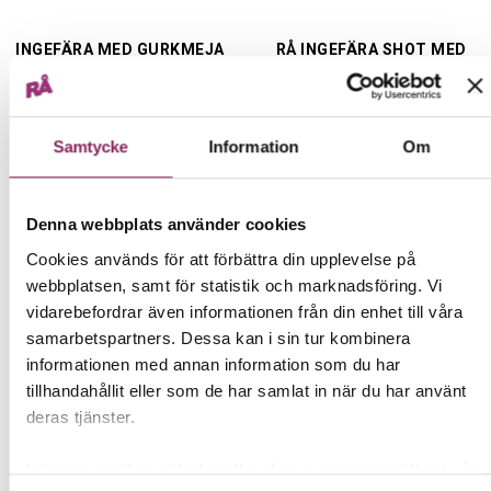
mineralämnen, bland annat järn, kalium, magnesium,
selen och zink.
INGEFÄRA MED GURKMEJA
RÅ INGEFÄRA SHOT MED
– SHOT 65 ML
GURKMEJA, BAG-IN-BOX, 3
65 ml
LITER
Eftersom våra produkter är klassade som livsmedel är
3 liter
det vi får säga om deras hälsoeffekter strängt
18,00 kr
282,00 kr
begränsat. Vill du veta mer om de råvaror vi använder
Samtycke
Information
Om
och vad de kan vara bra för, hänvisar vi dig därför till
att själv söka information på internet eller på annat
KÖP NU
KÖP NU
sätt.
Här kan du läsa mer om reglerna kring närings-
Denna webbplats använder cookies
och hälsopåståenden.
Cookies används för att förbättra din upplevelse på
webbplatsen, samt för statistik och marknadsföring. Vi
vidarebefordrar även informationen från din enhet till våra
Juice med gurkmeja passar
samarbetspartners. Dessa kan i sin tur kombinera
också som shot
informationen med annan information som du har
tillhandahållit eller som de har samlat in när du har använt
RÅ Gurkmeja är en gyllene juiceblandning som innehåller
deras tjänster.
9,6 % gurkmeja blandad med 10 % ingefära som ger en
extra kick. Dessutom innehåller den uppiggande syrlig
Läs mer om hur vi behandlar dina personuppgifter i vår
havtornsjuice balanserad med naturlig sötma från juicer