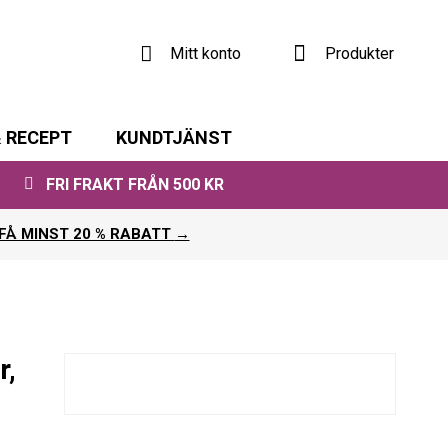
Varukorgen
Mitt konto
Produkter
 RECEPT
KUNDTJÄNST
FRI FRAKT FRÅN 500 KR
FÅ MINST 20 % RABATT
→
r,