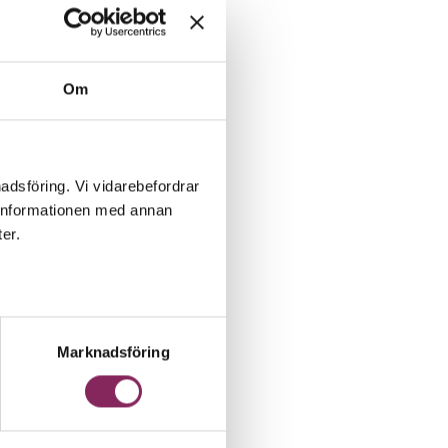
Om
adsföring. Vi vidarebefordrar
a informationen med annan
er.
en
ler
Marknadsföring
t