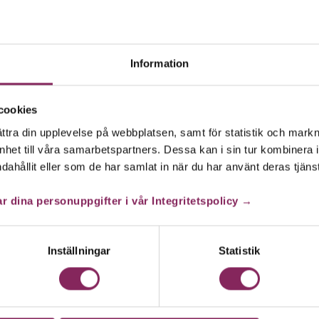
Information
-pack
cookies
ttra din upplevelse på webbplatsen, samt för statistik och markn
enhet till våra samarbetspartners. Dessa kan i sin tur kombiner
dahållit eller som de har samlat in när du har använt deras tjänst
r dina personuppgifter i vår Integritetspolicy →
ssad ingefära, 4 % citron och fläderarom. Tillsammans blir det 
är. RÅ Ingefärashot med fläder innehåller inget tillsatt socker el
Inställningar
Statistik
t. I våra små shotflaskor tillsätter vi konserveringsmedel för at