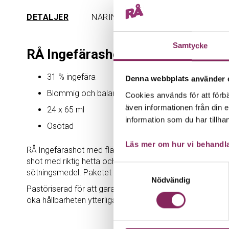
the
DETALJER
NÄRINGSINNEHÅLL
beginning
of
the
Samtycke
RÅ Ingefärashot med fläder – 24
images
gallery
31 % ingefära
Denna webbplats använder 
Blommig och balanserad smak
Cookies används för att förbä
även informationen från din 
24 x 65 ml
information som du har tillhan
Osötad
Läs mer om hur vi behandla
RÅ Ingefärashot med fläder görs av 56 % äpple, 31 % pre
shot med riktig hetta och en oväntat mjuk, blommig karakt
Samtyckesval
sötningsmedel. Paketet innehåller 24 x 65 ml.
Nödvändig
Pastöriserad för att garantera en säker och hållbar produk
öka hållbarheten ytterligare.