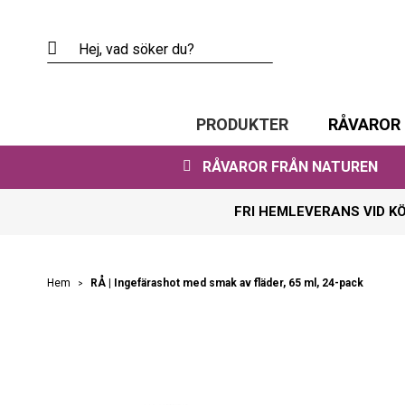
Skip
to
Content
PRODUKTER
RÅVAROR
RÅVAROR FRÅN NATUREN
FRI HEMLEVERANS VID K
RÅ | Ingefärashot med smak av fläder, 65 ml, 24-pack
Hem
Skip
to
the
end