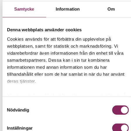
med ordentlig hetta
Samtycke
Information
Om
23 % ingefära
Rik på antioxidanter
Denna webbplats använder cookies
Fyllig och fruktig smak
Cookies används för att förbättra din upplevelse på
Lätt att ta med
webbplatsen, samt för statistik och marknadsföring. Vi
vidarebefordrar även informationen från din enhet till våra
Osötad
samarbetspartners. Dessa kan i sin tur kombinera
informationen med annan information som du har
RÅ Ingefärashot med granatäpple och svarta vinbär
tillhandahållit eller som de har samlat in när du har använt
innehåller 60 % äpple, 23 % pressad ingefära, 11 %
deras tjänster.
granatäpple, 4 % svarta vinbär och 2 % citron. Tillsammans
blir det en shot med kraftig ingefärashetta och djup
fruktighet. RÅ Ingefärashot med granatäpple och svarta
Läs mer om hur vi behandlar dina personuppgifter i vår
vinbär innehåller inget tillsatt socker eller sötningsmedel. En
Integritetspolicy →
Samtyckesval
shot innehåller 65 ml.
Nödvändig
Pastöriserad för att garantera en säker och hållbar produkt.
I våra små shotflaskor tillsätter vi konserveringsmedel för
Inställningar
att öka hållbarheten ytterligare.