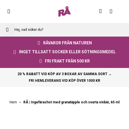
Skip
to
Varuko
Content
RÅVAROR FRÅN NATUREN
INGET TILLSATT SOCKER ELLER SÖTNINGSMEDEL
FRI FRAKT FRÅN 500 KR
20 % RABATT VID KÖP AV 3 BOXAR AV SAMMA SORT →
FRI HEMLEVERANS VID KÖP ÖVER 1000 KR
RÅ | Ingefärashot med granatäpple och svarta vinbär, 65 ml
Hem
Skip
to
the