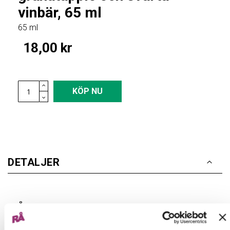
the
vinbär, 65 ml
images
65 ml
gallery
18,00 kr
KÖP NU
DETALJER
RÅ Ingefärashot med granatäpple
och svarta vinbär – en fruktig shot