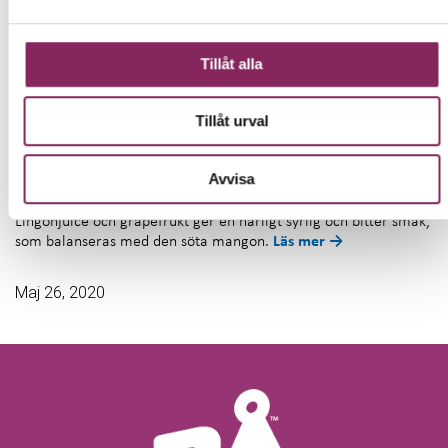
Tillåt alla
Tillåt urval
Bitter lingon
Avvisa
Det här är en alkoholfri drink utan tillsatt socker som passar lika
bra en het dag på stranden som en sval sommarkväll.
Lingonjuice och grapefrukt ger en härligt syrlig och bitter smak,
som balanseras med den söta mangon.
Läs mer →
Maj 26, 2020