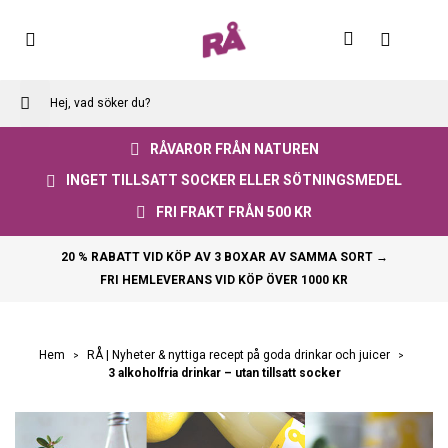
Skip
to
Varuko
Content
RÅVAROR FRÅN NATUREN
INGET TILLSATT SOCKER ELLER SÖTNINGSMEDEL
FRI FRAKT FRÅN 500 KR
20 % RABATT VID KÖP AV 3 BOXAR AV SAMMA SORT →
FRI HEMLEVERANS VID KÖP ÖVER 1000 KR
Hem
RÅ | Nyheter & nyttiga recept på goda drinkar och juicer
3 alkoholfria drinkar – utan tillsatt socker