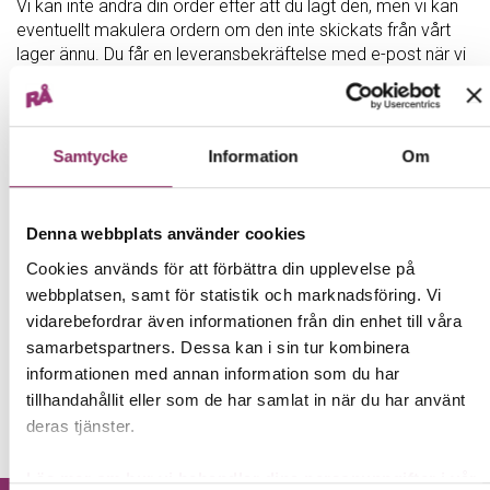
Vi kan inte ändra din order efter att du lagt den, men vi kan
eventuellt makulera ordern om den inte skickats från vårt
lager ännu. Du får en leveransbekräftelse med e-post när vi
skickat ditt paket, så har du inte fått leveransbekräftelsen
än kan vi eventuellt makulera ordern.
Kontakta oss om du vill att vi makulerar din order →
Samtycke
Information
Om
Om vi redan skickat din vara har du rätt att ångra ditt köp
inom 14 kalenderdagar efter att du mottagit din beställning.
Du betalar då endast för returfrakten.
Denna webbplats använder cookies
Läs mer om retur och ångerrätt här →
Cookies används för att förbättra din upplevelse på
webbplatsen, samt för statistik och marknadsföring. Vi
vidarebefordrar även informationen från din enhet till våra
samarbetspartners. Dessa kan i sin tur kombinera
← TILLBAKA
informationen med annan information som du har
tillhandahållit eller som de har samlat in när du har använt
Behöver du mer hjälp?
Kontakta kundtjänst.
deras tjänster.
Läs mer om hur vi behandlar dina personuppgifter i vår