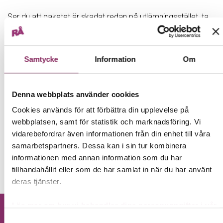
Ser du att paketet är skadat redan på utlämningsstället, ta
inte emot det. Låt det istället gå i retur och kontakta vår
kundtjänst, så skickar vi ett nytt paket till dig.
Har du hunnit ta emot paketet? Ta bilder på det skadade
Samtycke
Information
Om
paketet och eventuellt skadat innehåll, vi behöver bilderna
för att kunna hjälpa dig.
Kontakta kundtjänst →
Denna webbplats använder cookies
Cookies används för att förbättra din upplevelse på
webbplatsen, samt för statistik och marknadsföring. Vi
vidarebefordrar även informationen från din enhet till våra
← TILLBAKA
samarbetspartners. Dessa kan i sin tur kombinera
informationen med annan information som du har
Behöver du mer hjälp?
Kontakta kundtjänst.
tillhandahållit eller som de har samlat in när du har använt
deras tjänster.
Läs mer om hur vi behandlar dina personuppgifter i vår
Integritetspolicy →
Samtyckesval